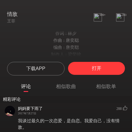
情敌
999+
283
王菲
作词 : 林夕
作曲 : 唐奕聪
编曲 : 唐奕聪
制作人 : 梁荣骏
谁已得到了他受了伤
打开
下载APP
谁会像我一样
他最欢喜随处留情
无日无夜寻求却不承认
评论
相似歌曲
相似歌单
我即使天生恨爱分明
仍未明白谁是我的情敌
精彩评论
何必再给他浪费感情
妈妈要下雨了
288
谁误谁并无绝对的公平
2017年7月27日
而他今天可以忘记我的背影
我谈过最久的一次恋爱，是自恋。我爱自己，没有情
明日谁属仍没有保证
敌。