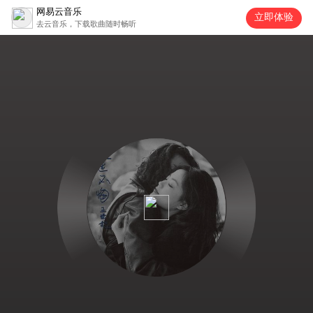
网易云音乐
立即体验
去云音乐，下载歌曲随时畅听