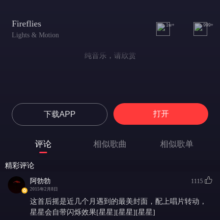
Fireflies
1w+
999+
Lights & Motion
纯音乐，请欣赏
打开
下载APP
评论
相似歌曲
相似歌单
精彩评论
阿勃勃
1115
2015年2月8日
这首后摇是近几个月遇到的最美封面，配上唱片转动，
星星会自带闪烁效果[星星][星星][星星]