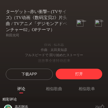
ターゲット~赤い衝撃~ (TVサイ
ズ)（TV动画《数码宝贝2》片头
999+
115
曲 / TVアニメ「デジモンアドベ
ンチャー02」OPテーマ）
和田光司
作词 : 松木悠
作曲 : 太田美知彦
フルスピードで 回り始めたストーリー
这故事全速转动起来
赤く大地 染め上げる
大地染成了赤红色
打开
下载APP
地球儀には がらんどうになったパラダイス
地球仪变成了空虚的乐园
僕らの手で救い出そう
评论
相似歌曲
相似歌单
而我们正要亲手将其拯救
果てしなく 続く坂道を
精彩评论
那永没尽头的崎岖道路
今 思いきり駆け抜けて Far away
高石阿岳
254