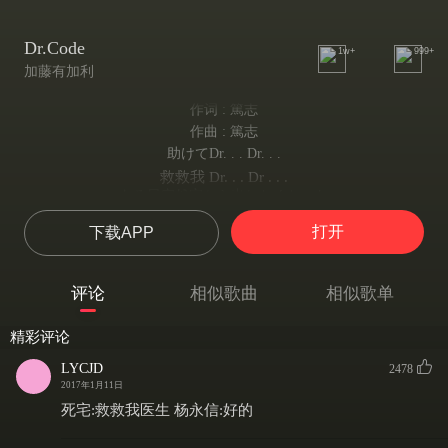
Dr.Code
1w+
999+
加藤有加利
作词 : 篤志
作曲 : 篤志
助けてDr. . . Dr. . .
救救我 Dr. . . Dr . . .
ある日突然家から出れなくなった
有一天我忽然变成了死宅
打开
下载APP
ゲームをしたりテレビを見たり
打打游戏 看看电视
どうにかして１日が過ぎるのを待っている
评论
相似歌曲
相似歌单
就这么浑浑噩噩地等待一天的过去
気付けば年だけを重ね
精彩评论
若是注意到 成长的其实只有年岁
もう取り返しがつかない気がした
LYCJD
2478
已经颓废到无可救药的地步
2017年1月11日
あの友達はもう僕のことなんて忘れてしまっただろう
死宅:救救我医生 杨永信:好的
那个朋友想必已经把我给忘了吧
１つまた１つと頭を蝕む知恵だけが増えてゆく