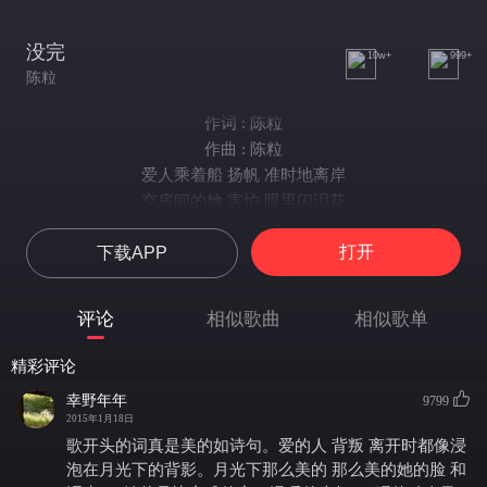
没完
10w+
999+
陈粒
作词 : 陈粒
作曲 : 陈粒
爱人乘着船 扬帆 准时地离岸
空房间的她 害怕 眼里闪泪花
好难应付啊 爆炸 人问起的尴尬
打开
下载APP
变化在发芽 变化 麻醉了她
月光下的她 美呀 怎么忍心怪她
总该有个人 说话 为她梳理头发
评论
相似歌曲
相似歌单
变化在变大 忘啦 也不是全忘了
消失的敏感 无端 助长了背叛
精彩评论
她曾是快完成的家 温暖的火把
幸野年年
9799
还以为世人都离散 也与我们无关
2015年1月18日
黑夜从此熄灭 黑夜 吞噬白天
歌开头的词真是美的如诗句。爱的人 背叛 离开时都像浸
离开黑夜 离开白天 离开从前
泡在月光下的背影。月光下那么美的 那么美的她的脸 和