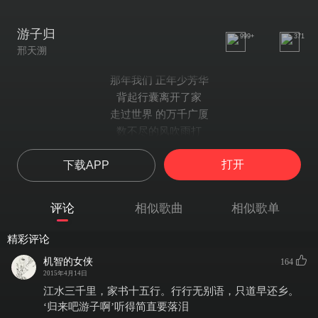
游子归
999+
371
邢天溯
那年我们 正年少芳华
背起行囊离开了家
走过世界 的万千广厦
数不尽的风吹雨打
如今我们还在追逐吗
打开
下载APP
却只是沧海一粒沙
看过多少年沧桑变化
从青涩熬成了白发
评论
相似歌曲
相似歌单
时间的书啊 慢慢的翻吧
总有些酸甜苦辣
精彩评论
岁月碾过多少 春秋冬夏
机智的女侠
164
终于想要回家
2015年4月14日
归来吧 游子啊
江水三千里，家书十五行。行行无别语，只道早还乡。
你在哪里啊
‘归来吧游子啊’听得简直要落泪