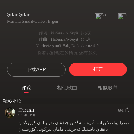
Şıkır Şıkır
1w+
813
Mustafa Sandal/Gülben Ergen
作词 : HaSanJaN-Seyit（北京）
作曲 : HaSanJaN-Seyit（北京）
Nerdeyiz şimdi Bak, Ne kadar uzak ?
你看我们现在的情况 还有多久
Tahmin bile etme bırak !
不要多想了
打开
下载APP
Sadece çevirme gözlerini !
只要睁开你的眼睛
Bir tebessüm bile yetecek inan
评论
相似歌曲
相似歌单
相信微笑就够了
Kalplerimiz sürükleniyor
精彩评论
我们的心飘荡着
Farkında değilsen hiç olma
三uqun11
661
却没有意识到
2016年3月10日
Ne Aşklar gördü bu sahil ,
توغرا يولدىلا بولساڭ پىشانەڭدىن چىققان تەر بىلەن كۆزۈڭدىن
也没有发觉我们的爱从海岸来临
ئاققان ياشنىڭ ئەجرىنى ھامان بىركۈنى كۆرىسەن
Ne fırtınalara şahit ,