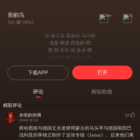
黄鹂鸟
999+
82
乌仁娜 URNA
在 春天里 聚集的 鸟儿啊
当是 秋凉 归去的 吧
我 那 生长 的 故乡 啊
为何 我 离它 而 去哪
变成 了 黄鹂 鸟 后
打开
下载APP
居住在 它 所属 的 地方
变成 了 佛教 喇嘛 后
住在它 所属的寺院
评论
相似歌曲
精彩评论
永恒的丝绸
63
2016年7月13日
察哈图姬与德国丈夫老锣用蒙古的马头琴与德国南部巴
伐利亚的筝独立制作了这张专辑《Jamar》。后来他们离