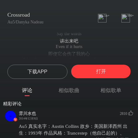
Crossroad
1w+
999+
Au5/Danyka Nadeau
Say the words
讲出来吧
Even if it hurts
即使它会伤了我的心
We've been pretending nothing's wrong far too long
我们已经假装没事太久了
打开
下载APP
Say it out loud
大声讲出来吧
Like you really mean it now
评论
相似歌曲
相似歌单
就好像你现在真的那样想那样
Cause this is the last time
精彩评论
因为这是最后一次了
We're at the crossroad
雰川水也
2810
我们站在十字路口
2014年12月9日
And I can't let it go
Au5 真实名字：Austin Collins 故乡：美国新泽西州 出
可是我无法放手
生：1993年 作品风格：Trancestep（他自己起的）、
I tried to make you stay