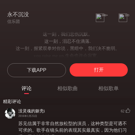
永不沉没
999+
103
信乐团
这一刻，我们悲伤沉默。
这一刻，泪忍不住滴落.
这一刻，握紧双拳对你说，黑暗中，我们决不脆弱。
you raise me up,生命也许会寂寞。
you raise me up,希望永远执着。
打开
下载APP
破碎的城市埋没了花朵，昂起头，我们坚强度过。
这一刻，我们悲伤沉默。
这一刻，泪忍不住滴落.
评论
相似歌曲
相似歌单
这一刻，握紧双拳对你说，黑暗中，我们决不脆弱。
you raise me up,生命也许会寂寞。
精彩评论
you raise me up,希望永远执着。
没灵魂的躯壳i
62
受伤的大地承载着残破,擦干泪，未来自己把握。
2016年1月25日
you raise me up,生命也许会寂寞。
苏见信属于非常自然放松型的演员，这种类型是可遇不
you raise me up,希望永远执着。
可求的。歌手在镜头前的表现其实最真实，因为他们习