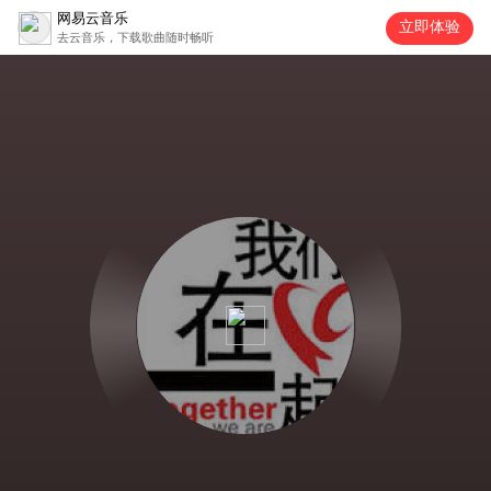
网易云音乐
立即体验
去云音乐，下载歌曲随时畅听