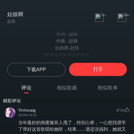
姑娘啊
1w+
999+
赵烁
作词 : 赵烁
作曲 : 赵烁
姑娘啊-赵烁
黑咖啡正飘着浓郁香味
加不加糖已无所谓
打开
下载APP
你的裙摆还是那样妩媚
喷不得拙劣的香水
背景音乐音量刚好到位
评论
相似歌曲
相似歌单
口红留在放下的杯
或许不该流下那两行泪
精彩评论
飞走的它不会再回
Viviiwang
4714
有一个悲伤的姑娘放着悲伤的歌
2015年11月1日
为了被爱的过去和悲哀的错
当年最好的闺蜜被坏人甩了，特别心疼，一心想找谱学
有多少道理在她心里都停留过
了弹好这首歌唱给她听，结果……谱还没搞到，她就又