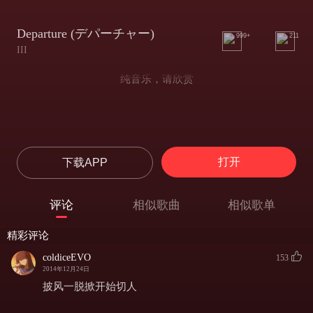
Departure (デパーチャー)
999+
211
III
纯音乐，请欣赏
打开
下载APP
评论
相似歌曲
相似歌单
精彩评论
coldiceEVO
153
2014年12月24日
披风一脱掀开始切人