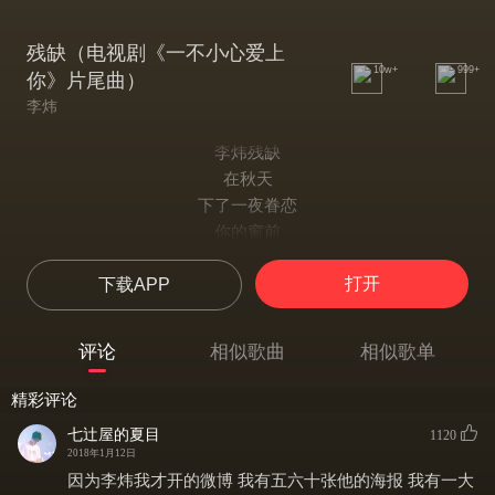
残缺（电视剧《一不小心爱上
10w+
999+
你》片尾曲）
李炜
李炜残缺
在秋天
下了一夜眷恋
你的窗前
还留着我路过的视线
打开
下载APP
从眼中
读懂一些
你隐约着离别
评论
相似歌曲
相似歌单
爱错开在这个季节
也许就是上天善意规劝
精彩评论
而我并不了解
七辻屋的夏目
1120
你经过我身旁
2018年1月12日
有意无意的疏远
因为李炜我才开的微博 我有五六十张他的海报 我有一大