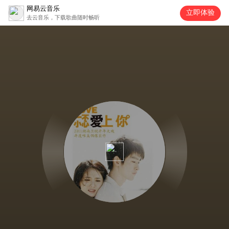
网易云音乐
立即体验
去云音乐，下载歌曲随时畅听