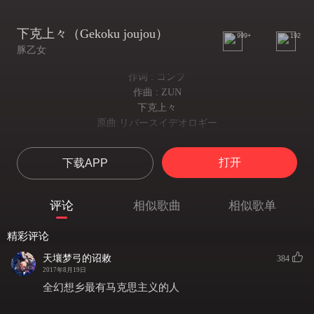
下克上々（Gekoku joujou）
999+
192
豚乙女
作词 : コンプ
作曲 : ZUN
下克上々
原曲:リバースイデオロギー
...
時に笑い 時に嘆く 時に悟り 時に迷う
打开
下载APP
时而欢笑 时而叹息 时而领悟 时而迷茫
時に集い 時に競う 時に助け 時に騙す
时而团结 时而相争 时而互助 时而欺骗
评论
相似歌曲
相似歌单
人はみんな正直だと 人はみんな腹黒いと
时而赞人诚实 时而叹人阴险
精彩评论
アレやコレや答えを出して アレやコレや答え忘れ
天壤梦弓的诏敕
做出种种回答 忘记种种回答
384
2017年8月19日
己の向こうを必死に覗いて
全幻想乡最有马克思主义的人
全力窥视自我的异侧
ないものだけ探している