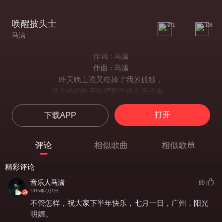
唤醒披头士
971
106
马潇
作词 : 马潇
作曲 : 马潇
昨天晚上谁又吃掉了我的孤独，
谁在他的歌里歌唱那些很久远的事。
很久远的事，很久远的事。
打开
下载APP
很久远的事，很久远的事。
昨天晚上谁又梦到了我的姑娘，
那个姑娘又在亲吻着谁的脸庞。
评论
相似歌曲
相似歌单
亲吻谁的脸庞，亲吻谁的脸庞。
亲吻谁的脸庞，亲吻谁的脸庞。
精彩评论
唤醒那披头士，唤醒那披头士。
音乐人马潇
89
让他唱一首关于爱情的歌谣。
2015年7月1日
唤醒那披头士，唤醒那披头士。
不管怎样，祝大家下半年快乐，七月一日，广州，阳光
让他唱一首关于爱情的歌谣。
明媚。