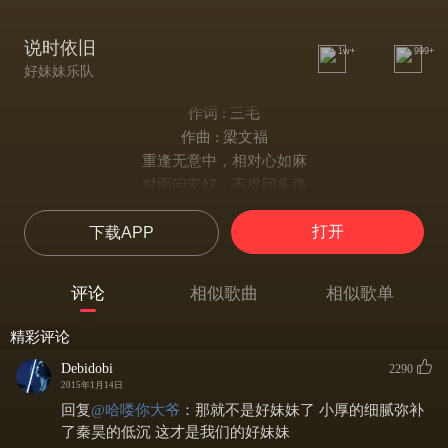
说时依旧
1w+
999+
好妹妹乐队
作词 : 三毛
作曲 : 梁文福
重逢无意中，相对心如麻
对面问安好，不提回头路
提起当年时，泪眼笑荒唐
打开
下载APP
重逢无意中，相对心如麻
对面问安好，不提回头路
提起当年时，泪眼笑荒唐
评论
相似歌曲
相似歌单
我是真的真的真的爱过你
说时依旧，泪如倾
精彩评论
星星白发犹少年
Debidobi
2290
这句话请你放在心底
2015年1月14日
不要告诉任何人你往哪里去
回复
@
哈喽你大爷
：
那就不是好妹妹了 小厚的细腻弥补
不要不要跟我来
了秦昊的低沉 这才是我们的好妹妹