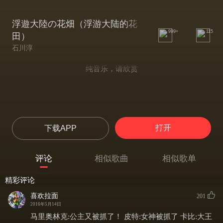
浮遊大陸の花畑（浮游大陆的花
999+
115
田）
石川淳
纯音乐，请欣赏
打开
下载APP
评论
相似歌曲
相似歌单
精彩评论
喜欢拉面
201
2016年5月14日
马里奥林克:公主又被抓了！ 皮特:女神被抓了 卡比:大王