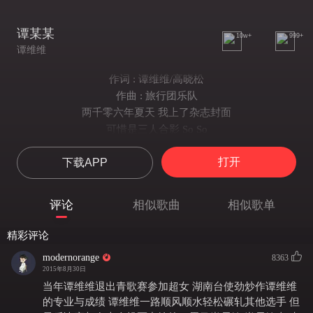
谭某某
10w+
999+
谭维维
作词 : 谭维维/高晓松
作曲 : 旅行团乐队
两千零六年夏天 我上了杂志封面
可惜是三人合影 So So
我站在冠军左边陪她嬉皮笑脸
打开
下载APP
她样样都不如我 Wo Wo
我是四川省的谭某某
我是老超女 谭某某
评论
相似歌曲
相似歌单
两千零七年夏天 我发了一张唱片
可惜我忙着商演 钱钱
精彩评论
给妈妈买了新房 奶奶也如愿以偿
modernorange
8363
男朋友长得漂亮 嘿咻
2015年8月30日
我是坚强的谭某某
当年谭维维退出青歌赛参加超女 湖南台使劲炒作谭维维
我是无敌的谭某某
的专业与成绩 谭维维一路顺风顺水轻松碾轧其他选手 但