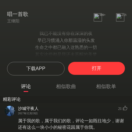
唱一首歌
999+
215
王继阳
我已不能没有你在深深的夜
早已习惯涌入你那温湿的头发
生命之中都已融入这熟悉的一切
其实这些都是我还未苏醒的美梦
我们已经很久没有在一起跳舞
打开
下载APP
我的歌声也很久没有让你感觉到幸福
我的失败在你眼里只是你的退路
你说爱我但也不过我能给你快乐
评论
相似歌曲
相似歌单
最好是唱一首歌
唱一首最难忘的歌
精彩评论
即使在黑夜里想起你
沙城守夜人
21
也变成了空虚
2017年12月19日
最好是唱一首歌
属于我的歌，属于我们的歌，评论一如既往地少，谢谢
唱一首最伤心的歌
还有这么一块小小的秘密花园属于你我。