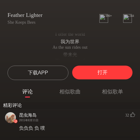
Feather Lighter
999+
244
She Keeps Bees
I offer the world
我为世界
As the sun rides out
带来光
The sacred wind
时光流逝
打开
下载APP
As the day unwound
寂静如风
Morning star
评论
相似歌曲
相似歌单
晨星出现
Yes the sky awoke
精彩评论
万物复苏
You
昆虫海岛
32
你
2015年8月11日
the earth
负负负 负 噗
是坚实大地
On air we float