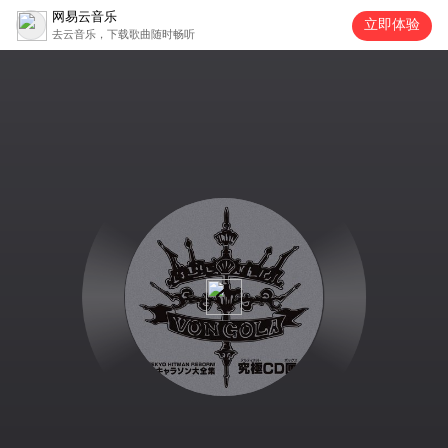
网易云音乐
立即体验
去云音乐，下载歌曲随时畅听