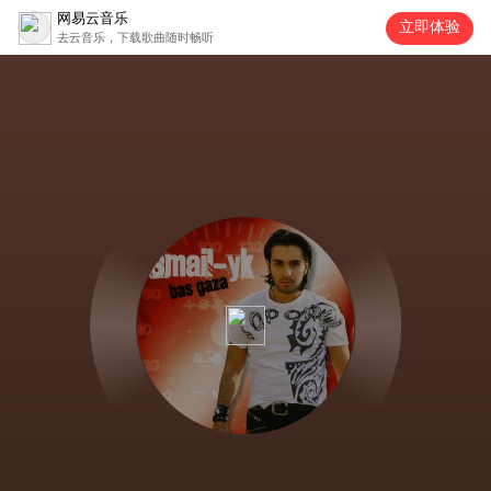
网易云音乐
立即体验
去云音乐，下载歌曲随时畅听