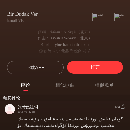
Bir Dudak Ver
10w+
217
İsmail YK
作词 : HaSanJaN-Seyit（北京）
作曲 : HaSanJaN-Seyit（北京）
Kendini yine bana tattirmadin
你始终未让我品尝你的芬芳
O yüzüne doya doya baktirmadin
总不让我尽享你容颜的绚烂
打开
下载APP
Seni siki siki siki sarilmadin
未曾与你紧紧相拥
Aman aman aman aman birakmadin ahh
评论
相似歌曲
相似歌单
唉 始终未给我机会 啊
Ama gidiyorsun hersey yarina kaldi
精彩评论
可你即将远去 一切留待明日
Gec kaldim diyorsun günah be icim yandi
账号已注销
184
叹我来迟 作孽啊 我心如烧灼
2016年3月28日
Tutsan ellerimi ne olur kirma beni
گۇمان قىلىش ئورنىغا ئىشەنسەك ,تەنە قىلغۇچە چۈشەنسەك
若执我手 求莫伤我心
,بىكىنىپ يۇشۇرۇش ئورنىغا كۆڭۈلدىكىنى دىيىشسەك, بۇ
Hic olmazsa hic olmazsa bir kere bir kere