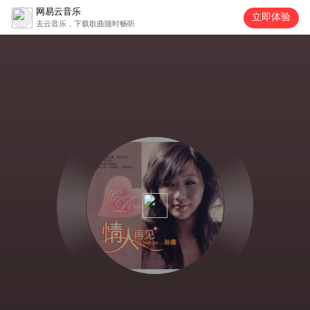
网易云音乐
立即体验
去云音乐，下载歌曲随时畅听