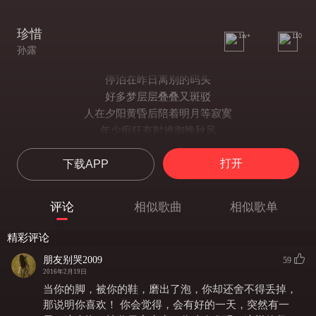
珍惜
1w+
110
孙露
停泊在昨日离别的码头
好多梦层层叠叠又斑驳
人在夕阳黄昏后陪着明月等寂寞
年少痴狂有时难御晚秋风
经过你快乐时少烦恼多
打开
下载APP
经过我情深意浓缘分薄
谁说青春不能错情愿热泪不低头
珍惜曾经拥有曾经牵过手
评论
相似歌曲
相似歌单
珍惜青春梦一场珍惜相聚的时光
谁能年少不痴狂独自闯荡
精彩评论
就算月有阴和缺就算人有悲和欢
朋友别哭2009
59
谁能够不扬梦想这张帆
2016年2月19日
珍惜为我流的泪珍惜为你的岁月
当你的脚，被你的鞋，磨出了泡，你却还舍不得丢掉，
谁能无动又无衷这段珍贵
那说明你喜欢！ 你会觉得，会有好的一天，突然有一