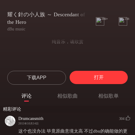
耀く針の小人族 ～ Descendant of
999+
156
the Hero
dBu music
纯音乐，请欣赏
打开
下载APP
评论
相似歌曲
相似歌单
精彩评论
Drumcansmith
304
2015年10月14日
这个也没办法 毕竟原曲意境太高 不过dbu的确能做的更