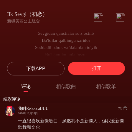
Ilk Sevgi（初恋）
1w+
85
新疆美丽公主组合
Sevgidan qanchalar so'z ochib
Bo'ldilar qalbimga xaridor
Soddadil izhor, va’dalardan to'yib
Bo'lgandim juda bezor
Lekin men sening ko'zlaringga boqib
打开
下载APP
Ko'rdim chin sevgimni
Men kutgan bahor sensan beg'ubor
Sevgimni sezdim men ilk bor
评论
相似歌曲
相似歌单
Yuragim to'lib toshar baxtimdan
Sen orzuyimdagi yulduzimsan!
精彩评论
Endi men bu hayotimda sensiz
我叫RebeccaUUU
73
Yasholmayman bir zum ham
2016年12月28日
Xayolan taqdirimni o'ylab
一直很喜欢新疆歌曲，虽然我不是新疆人，但我爱新疆
Chizardim muhabbat qasrimni
歌舞和文化