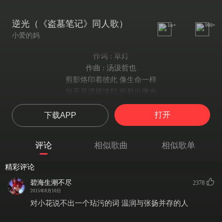
逆光（《盗墓笔记》同人歌）
1w+
999+
小爱的妈
作词 : 草灯
作曲 : 汤汲哲也
剪影烙印着彼此 像生命一样
似乎是清描淡扫 折射出微光
延续流淌了千年 空洞且蛮荒
打开
下载APP
精雕细琢中孵化 把磨砺浅尝
何必挽回过往 把枯朽度量
拂去多少彷徨 便席卷 出自前尘被活葬
评论
相似歌曲
相似歌单
微笑的清寒 不需要伤感
彼此摸索的目光
精彩评论
渲染在脸上 听见了死亡
碧海生潮不尽
2378
掩映轻狂
2015年8月10日
沉淀在眼底 催痴狂盛放
对小花说不出一个玷污的词 温润与张扬并存的人
烧灼沉静的飞扬