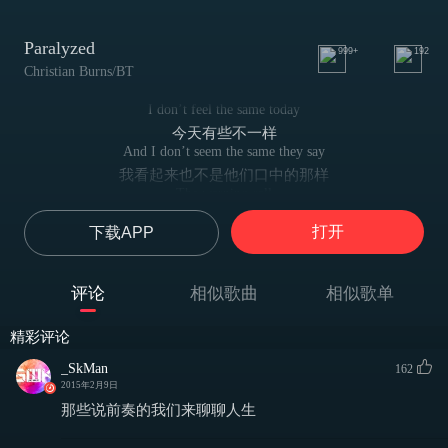
Paralyzed
999+
192
Christian Burns/BT
I don’t feel the same today
今天有些不一样
And I don’t seem the same they say
我看起来也不是他们口中的那样
The warning call
是时候警觉了
打开
下载APP
Ahead is shouting trouble, trouble
前方是叫嚷的动乱，麻烦
I’ve gotta let it go
评论
相似歌曲
相似歌单
我必须放手了
I’ve gotta let it go
精彩评论
我必须放手了
I’ve gotta let it go
_SkMan
162
我必须放手了
2015年2月9日
I’ve gotta start again
那些说前奏的我们来聊聊人生
我必须重新开始
I’ve gotta start again