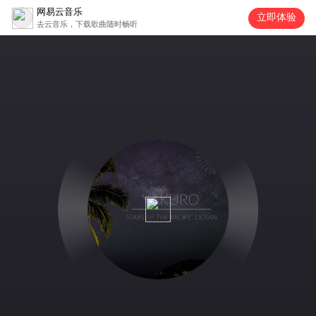
网易云音乐
立即体验
去云音乐，下载歌曲随时畅听