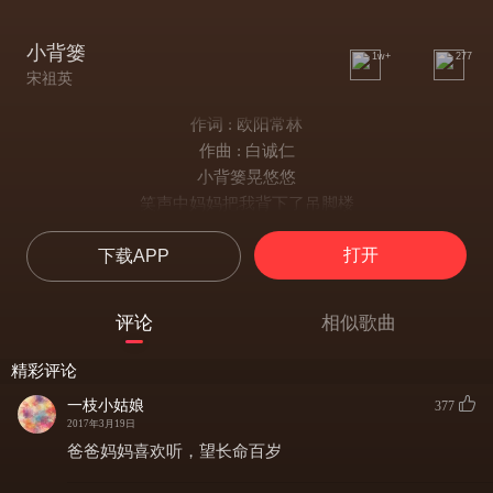
小背篓
1w+
277
宋祖英
作词 : 欧阳常林
作曲 : 白诚仁
小背篓晃悠悠
笑声中妈妈把我背下了吊脚楼
头一回幽幽深山中尝呀野果哟
打开
下载APP
头一回清清溪水边洗呀小手哟
头一回赶场逛了山里的大世界
头一回下到河滩里我看了赛龙舟
评论
相似歌曲
哟啊啊--哟啊啊
童年的岁月难忘妈妈的小背篓
精彩评论
小背篓圆溜溜
一枝小姑娘
377
歌声中妈妈把我背下了吊脚楼
2017年3月19日
多少次外婆家里哟烧呀糍粑哟
爸爸妈妈喜欢听，望长命百岁
多少次听唱山歌哟在呀桥头哟