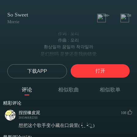
So Sweet
999+
158
Morrie
作词 : 모리
作曲 : 모리
환상일까 꿈일까 착각일까
是幻想吗 是梦还是我的错觉
우연처럼 다가왔던
偶然来到了我的身边
打开
下载APP
낯선 설레임
这陌生的心动
너무 오랫동안 나 외로웠어
评论
相似歌曲
相似歌单
我已经孤独了太久
그대가 날 데려가기 전까지
精彩评论
在你带走我的心之前
어두웠어
捏捏橡皮泥
108
一直是灰暗的
2015年8月22日
들어줘
想把这个歌手变小藏在口袋里( •̥́ ˍ •̀ू )
听我说
So sweet