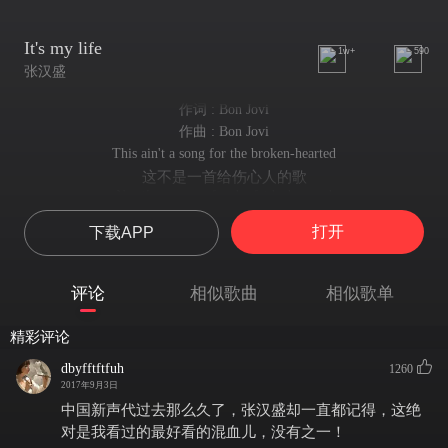
It's my life
1w+
590
张汉盛
作词 : Bon Jovi
作曲 : Bon Jovi
This ain't a song for the broken-hearted
这不是一首给伤心人的歌
No silent prayer for the faith-departed
没有为失去信仰者的默祷
打开
下载APP
I ain't gonna be just a face in the crowd
我不希望自己只是芸芸众生之一
You're gonna hear my voice
评论
相似歌曲
相似歌单
你将会听到我的声音
When I shout it out loud
精彩评论
当我大声呐喊出来
It's my life
dbyfftftfuh
1260
这是我的人生
2017年9月3日
It's now or never
中国新声代过去那么久了，张汉盛却一直都记得，这绝
把握现在 机会稍纵即逝
对是我看过的最好看的混血儿，没有之一！
I ain't gonna live forever