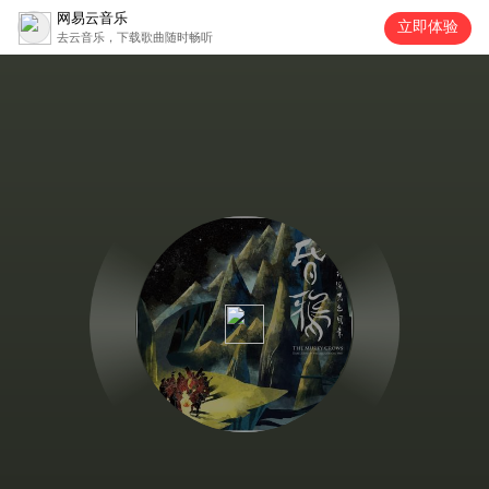
网易云音乐
立即体验
去云音乐，下载歌曲随时畅听