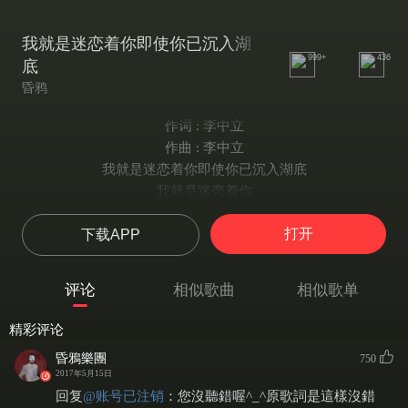
我就是迷恋着你即使你已沉入湖
999+
436
底
昏鸦
作词 : 李中立
作曲 : 李中立
我就是迷恋着你即使你已沉入湖底
我就是迷恋着你
我就是迷恋着
打开
下载APP
我就是迷恋着你
我就是迷恋着
在你梦里诉说的话语
评论
相似歌曲
相似歌单
带领你倾听我的低语
喔你迷人表情中带着几分恐惧
精彩评论
我就是迷恋着你
昏鴉樂團
750
我就是迷恋着
2017年5月15日
我就是迷恋着你
回复
@
账号已注销
：
您沒聽錯喔^_^原歌詞是這樣沒錯