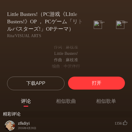
Little Busters!（PC游戏《LIttle
Busters!》OP ， PCゲーム「リト
1w+
999+
ルバスターズ!」OPテーマ）
Rita/VISUAL ARTS
作词 : 麻枝准
Little Busters!
作曲 : 麻枝准
编曲 : 中沢伴行
収録元：ＰＣゲーム「リトルバスターズ！」
ひとりが辛いからふたつの手をつないだ
打开
下载APP
一个人是艰辛的 于是两人牵起手
ふたりじゃ寂しいから輪（わ）になって手をつないだ
两个人是寂寞的 于是大家围成圈
评论
相似歌曲
相似歌单
きっとそれが幾千の力にもなりどんな夢も断てる気がするんだ
这样也许就能够 凝聚万千的力量 无论怎样的梦境 都能够将它斩断
精彩评论
高く跳べ高く空へ
zfkdiyi
高高地跳起来吧 高高的向着天空
1356
2016年4月20日
高く蹴れ高く声を上げ