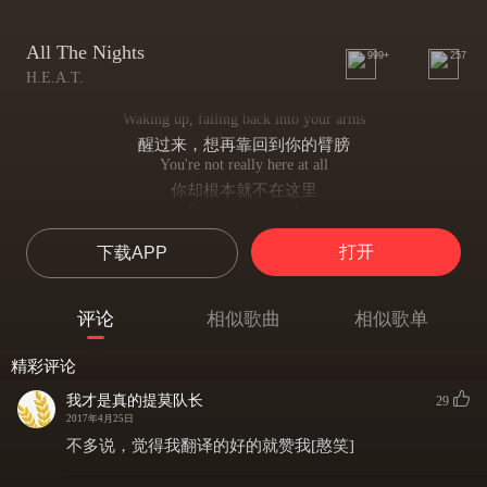
All The Nights
999+
257
H.E.A.T.
Waking up, falling back into your arms
醒过来，想再靠回到你的臂膀
You're not really here at all
你却根本就不在这里
Only in my mind!
而仅存在于我的脑海！
打开
下载APP
Take away, take this humming out of me
把它带走，把这嗡鸣声从我的脑海中带走
Like a ghost I cannot see
评论
相似歌曲
相似歌单
那声音就像是我看不见的鬼魂
Keeping hope alike
精彩评论
让渺茫的希望尽雷同于空无
When I hear you
我才是真的提莫队长
29
当我收到你的讯息
2017年4月25日
And you say yeah,
不多说，觉得我翻译的好的就赞我[憨笑]
你给予肯定的答复
And I reach