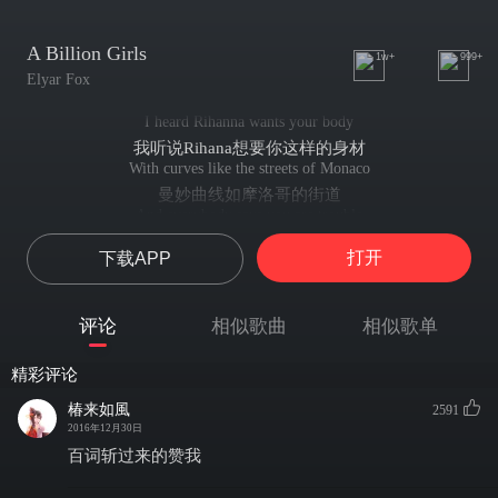
A Billion Girls
1w+
999+
Elyar Fox
I heard Rihanna wants your body
我听说Rihana想要你这样的身材
With curves like the streets of Monaco
曼妙曲线如摩洛哥的街道
And everybody says you are trouble
每个人都说你是个麻烦
打开
下载APP
But I don't wanna know, know
但我不想知道
I don't wanna know
评论
相似歌曲
相似歌单
我不想知道
I've try, try tried but they don't measure up
精彩评论
我不断尝试 但他们都不认可
While all this time, time, time
椿来如風
2591
但你一直一直
2016年12月30日
You're spilling over the cup
百词斩过来的赞我
闯入我的脑海
And maybe I