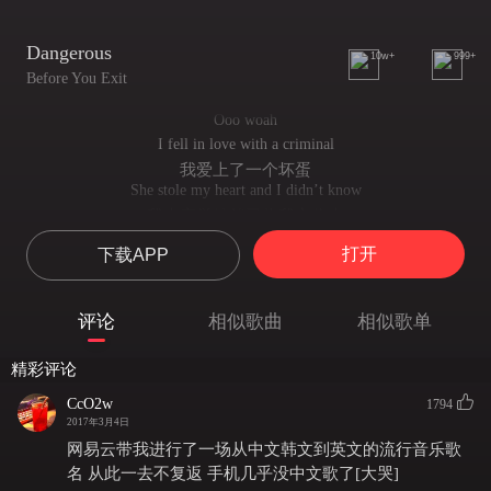
Dangerous
10w+
999+
Before You Exit
Ooo woah
I fell in love with a criminal
我爱上了一个坏蛋
She stole my heart and I didn’t know
我未察觉她就已将我心偷走
She got me hooked after just a touch
打开
下载APP
只是轻轻一碰我便被深深迷惑
Like ooo she's so dangerous
她实在是太坏
评论
相似歌曲
相似歌单
She got me locked up
把我锁起来
精彩评论
Tossin' the key
扔掉了钥匙
CcO2w
1794
Even if I tried to run she wouldn’t let me leave
2017年3月4日
即使我想逃也不能
网易云带我进行了一场从中文韩文到英文的流行音乐歌
This could be love
名 从此一去不复返 手机几乎没中文歌了[大哭]