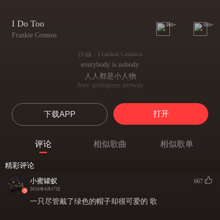
I Do Too
999+
999+
Frankie Cosmos
作曲 : Frankie Cosmos
everybody is nobody
人人都是小人物
Joey apologizes anyway
乔伊无论如何也要道歉
when I stay still
打开
下载APP
当我静止不动时
I can still feel my body inside of my body
我仍能感到我的身体里还有个我自己
评论
相似歌曲
相似歌单
i am nodding inside of my body
我冲着身体里点点头
精彩评论
I go to the bathroom
我要去洗手间
小蜜罐蚁
667
'cause they all got the moves
2016年4月17日
因为他们都动起来啦
一只尽管戴了绿色的帽子却很可爱的 歌
he tries not to think of you