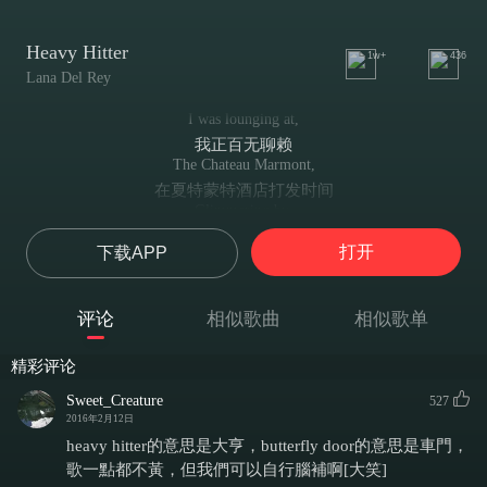
Heavy Hitter
1w+
436
Lana Del Rey
I was lounging at,
我正百无聊赖
The Chateau Marmont,
在夏特蒙特酒店打发时间
Glimmering by,
水光粼粼
打开
下载APP
The swimming pool.
我在泳池边上
My man walked in,
评论
相似歌曲
相似歌单
我的男人踱来了
Like a slow motion,
精彩评论
像电影的慢镜头
Movie I said,
Sweet_Creature
527
我调笑道：
2016年2月12日
"You're so cool."
heavy hitter的意思是大亨，butterfly door的意思是車門，
“你很酷喔”
歌一點都不黃，但我們可以自行腦補啊[大笑]
I heard a man screaming,