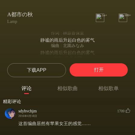
A都市の秋
1w+
999+
Lamp
作词 : 榊原香保里
静谧的雨后升起白色的雾气
编曲 : 北園みなみ
静谧的雨后升起白色的雾气
作曲 : 染谷大陽
静谧的雨后升起白色的雾气
打开
下载APP
白く烟った雨上がりの静けさ
静谧的雨后升起白色的雾气
古い映画の中
评论
相似歌曲
相似歌单
播放在旧电影的画面中
オリーブ色のトレンチコートとハイヒール
精彩评论
橄榄色防水短上衣和高跟鞋
ラストシーンの後ろ姿
sdyhvchjm
1709
背影定格在影片尾声
2016年4月18日
青く染まった待ち合わせの夕刻
这首编曲居然有苹果女王的感觉……
会合时的黄昏天色暗蓝
暗いガス燈の下