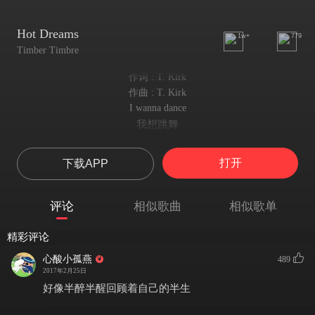
Hot Dreams
1w+
779
Timber Timbre
作词 : T. Kirk
作曲 : T. Kirk
I wanna dance
我想跳舞
I wanna dance
我想跳舞
打开
下载APP
I wanna dance
我想跳舞
with a black woman
评论
相似歌曲
相似歌单
与一个黑人妇女
I wanna still
精彩评论
我还想
I wanna still
心酸小孤燕
489
我还想
2017年2月25日
I wanna still
好像半醉半醒回顾着自己的半生
我还想
My mind