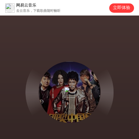
网易云音乐
立即体验
去云音乐，下载歌曲随时畅听