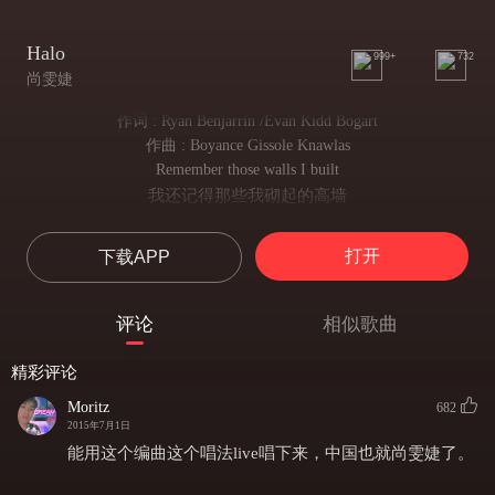
Halo
999+
732
尚雯婕
作词 : Ryan Benjarrin /Evan Kidd Bogart
作曲 : Boyance Gissole Knawlas
Remember those walls I built
我还记得那些我砌起的高墙
Well baby they're tumbling down
亲爱的 看吧 现在它们都已倒塌
打开
下载APP
And they didn't even put up a fight
它们甚至没有反抗什么
They didn't even make a sound
评论
相似歌曲
它们吭都不吭一声
I found a way to let you in
精彩评论
我就这样鲁莽的让你进入了我的世界
But I never really had a doubt
Moritz
682
但我从未怀疑过你
2015年7月1日
Standing in the light of your halo
能用这个编曲这个唱法live唱下来，中国也就尚雯婕了。
站在你的光环之下
I got my angel now