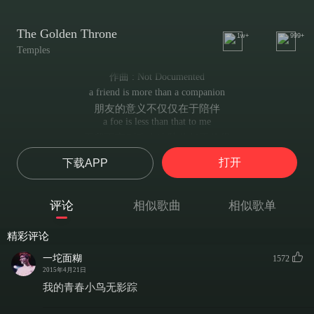
The Golden Throne
1w+
999+
Temples
作曲 : Not Documented
a friend is more than a companion
朋友的意义不仅仅在于陪伴
a foe is less than that to me
于我而言则敌人连陪伴都不值得
when you hear the words
打开
下载APP
当你听到那些话时
the words you long to hear
听到那些你渴望听到的话时
评论
相似歌曲
相似歌单
open up
敞开心扉吧
精彩评论
the guidance from a close and loved one
从你所爱之人及亲密之人而来的护卫
一坨面糊
1572
is more important than you think
2015年4月21日
比你所想的更为重要
我的青春小鸟无影踪
when your arms are closed