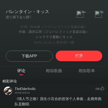
バレンタイン・キッス
999+
298
渡り廊下走り隊7
作词 : 秋元康（フジパシフィック音楽出版）
作曲 : 瀬井広明（フジパシフィック音楽出版）
シャラララ素敵にキッス
SHALALALA 美妙的一吻
シャラララ素顔にキッス
SHALALALA素颜上一吻
打开
下载APP
シャラララ素敵にキッス
SHALALALA 美妙的一吻
シャラララ素直にキッス
评论
相似歌曲
相似歌单
SHALALALA坦率的一吻
明日は特別スペシャル?デイ
精彩评论
明天是特别的SPECIAL DAY
一年一度のチャンス
TheElderSrolls
190
一年一度的好机会
2015年10月1日
OH ダーリン
《情人节之吻》国生小百合的首张个人单曲，走廊奔跑
OH DARLING
队是翻唱
(デュワ デュワ)