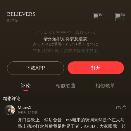
BELIEVERS
1w+
408
So'Fly
いつまでもdream on 忘れないで
请永远都别将梦想遗忘
きっとその場所へたどり着くまでに
于其兑现的路上必定历经风雨洗礼
数え切れない涙の数に耐えてきたんだ
而沿途落泪无数 也承受着跋涉至此
打开
下载APP
oh oh we gotta make our life beautiful
oh oh 我们将用心活过不枉此生
u can't stop me no matter what
评论
相似歌曲
相似歌单
你已无法再阻止
i'm jus doin' my thang (how high)
精彩评论
我贯彻自身的信念
自分でも止められない
MuansX
173
连自己也停不下来
2015年12月23日
don't stop goin my way yeah yeah
开口喜欢上，然后合音，rap粗来的调调果然是个在大马
不放弃自己的坚持 yeah yeah
路上动次打次然后我是世界王者，AV8D，大家跟我一起
誰のためでもない (just for me)