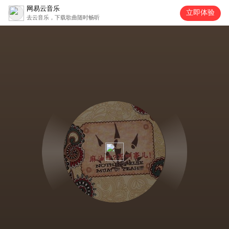
网易云音乐
立即体验
去云音乐，下载歌曲随时畅听