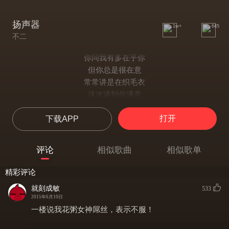
扬声器
1w+
645
不二
你问我有多在乎你
但你总是很在意
常常讲是在织毛衣
这次讲到你满意
每次你看过偶像剧
打开
下载APP
就来问我傻问题
明知道我多宠你
还有什么你不满意
评论
相似歌曲
相似歌单
给我一个扬声器
向全世界说我爱你
精彩评论
对你多好都愿意
就刻成敏
533
要我们永远在一起
2015年6月10日
给我一个扬声器
一楼说我花粥女神屌丝，表示不服！
向全世界说我爱你