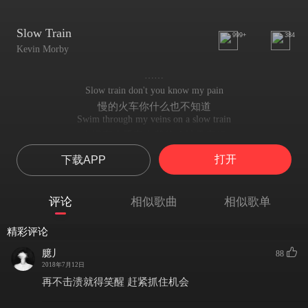
Slow Train
999+
384
Kevin Morby
……
Slow train don't you know my pain
慢的火车你什么也不知道
Swim through my veins on a slow train
在慢车上看它在我的静脉里穿行
I am lost all around
打开
下载APP
在追逐中我迷失了方向
I am barely on the ground
在地上我被埋葬
评论
相似歌曲
相似歌单
Around the bend comes a slow train train
拐弯处驶来一辆火车慢慢悠悠
精彩评论
Release the fire out of me
释放我心中的火
臆丿
88
I don't wanna burn from the inside
2018年7月12日
我不想从心里开始燃烧
再不击溃就得笑醒 赶紧抓住机会
I don't know my name and I don't know my purpose