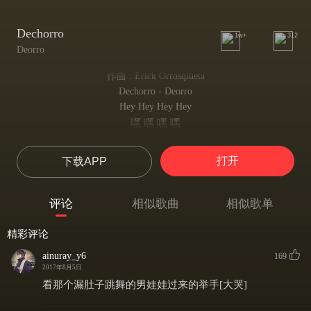
Dechorro
1w+
312
Deorro
作曲 : Erick Orrosqiueta
Dechorro - Deorro
Hey Hey Hey Hey
嘿 嘿 嘿 嘿
Hey Hey Hey Hey
嘿 嘿 嘿 嘿
打开
下载APP
Hey Hey Hey Hey
嘿 嘿 嘿 嘿
Hey Hey Hey Hey
评论
相似歌曲
相似歌单
嘿 嘿 嘿 嘿
Hey Hey Hey Hey
精彩评论
嘿 嘿 嘿 嘿
Hey Hey Hey Hey
ainuray_y6
169
嘿 嘿 嘿 嘿
2017年8月5日
Hey Hey Hey Hey
看那个漏肚子跳舞的男娃娃过来的举手[大哭]
嘿 嘿 嘿 嘿
Hey Hey Hey Hey