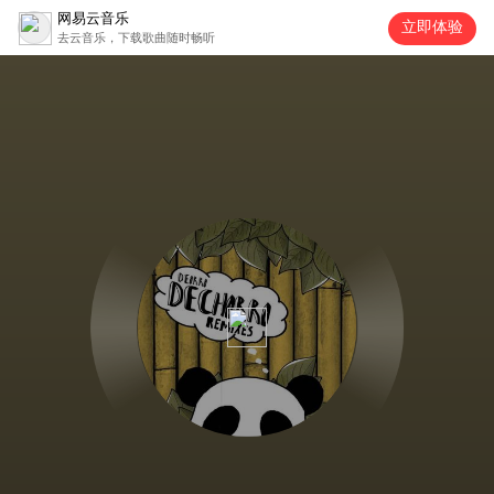
网易云音乐
立即体验
去云音乐，下载歌曲随时畅听