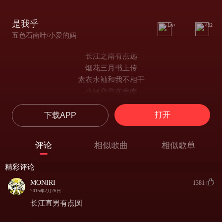
是我乎
1w+
482
五色石南叶/小爱的妈
长江之南有点远
烟花三月书上传
素衣水袖和我不相干
小河弯弯在舍南
人道河上有戏船
打开
下载APP
生旦净末逐上演
寻找自己脸谱的寓言
时光悠悠过百年
评论
相似歌曲
相似歌单
笑眼看遍尘世千百遍
笑闻花香开了几季春
精彩评论
笑谈醉卧浮生我几分
MONIRI
1381
笑唱水磨调三弹
2015年2月26日
又见长河落日圆
长江直男有点圆
酒香飘荡云水间