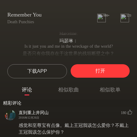
Remember You
999+
123
Death Punchies
Marceline:
玛瑟琳：
Is it just you and me in the wreckage of the world?
是否只有你我存在于这世界的残垣断壁之中？
That must be so confusing for a little girl.
这一切一定让一个小女孩感到困惑
打开
下载APP
And I know you're going to need me here with you,
我也知道你会很需要我陪伴左右，
but I'm losing myself,and I'm afraid you're going to lose me too.
评论
相似歌曲
相似歌单
可我迷失了自己，而你也会迷失我
This magic make me alive,but it's make me crazy.
精彩评论
这魔法令我永生，可也令我疯狂
And I need to save you,
直到重上井冈山
180
我必须去拯救你，
2016年12月26日
but who's going to save me?
感觉和至尊宝有点像。戴上王冠我该怎么爱你？不戴上
可谁来拯救我？
王冠我该怎么保护你？
Please forgive me whatever I do