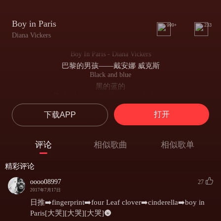
Boy in Paris
999+
233
Diana Vickers
Boy In Paris - Diana Vickers
巴黎的男孩——戴安娜 威克斯
Black and blue
黑的蓝的
Broke down on the floor in my bedroom
洒在卧室的地板上
打开
下载APP
Right here right now
就这里就现在
I used my favorite trick to get me off
评论
相似歌曲
相似歌单
用最拿手的把戏让自己脱身
Close my eyes
精彩评论
闭上眼
All I wanna do is get away
oooo08997
27
我只想着要离开
2017年7月17日
I’ll be fine
日推➡️fingerprint➡️four Leaf clover➡️cinderella➡️boy in
我会没事的
Paris[大哭][大哭][大哭]🌚
Once I’m heading for my sweet escape